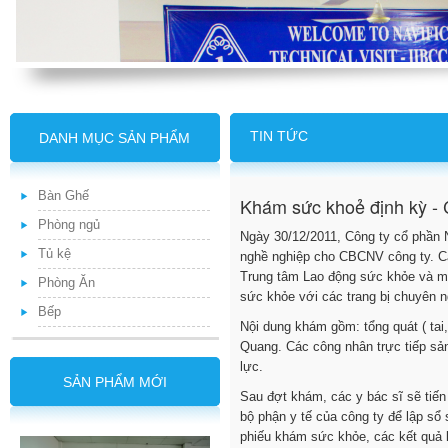
TIN TỨC
DANH MỤC SẢN PHẨM
Bàn Ghế
Khám sức khoẻ định kỳ -
Phòng ngủ
Ngày 30/12/2011, Công ty cổ phần 
Tủ kệ
nghề nghiệp cho CBCNV công ty. C
Trung tâm Lao động sức khỏe và mô
Phòng Ăn
sức khỏe với các trang bị chuyên n
Bếp
Nội dung khám gồm: tổng quát ( tai,
Quang. Các công nhân trực tiếp sả
lực.
SẢN PHẨM MỚI
Sau đợt khám, các y bác sĩ sẽ tiến
bộ phận y tế của công ty để lập sổ
phiếu khám sức khỏe, các kết quả k