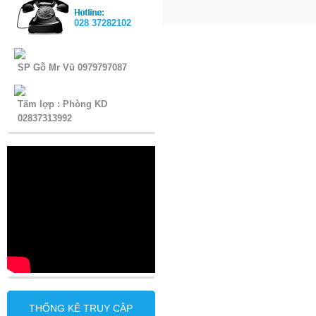
028 37282102
SP Gỗ Mr Vũ 0979797087
Tấm lợp : Phòng KD
02837313992
THỐNG KÊ TRUY CẬP