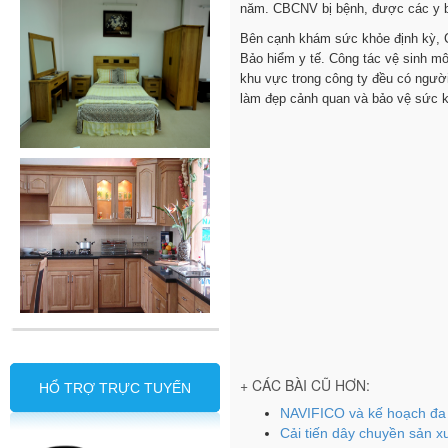
năm. CBCNV bị bệnh, được các y bác
Bên cạnh khám sức khỏe định kỳ, 
Bảo hiểm y tế. Công tác vệ sinh mô
khu vực trong công ty đều có người
làm đẹp cảnh quan và bảo vệ sức k
Kh
+ CÁC BÀI CŨ HƠN:
HỔ TRỢ TRỰC TUYẾN
NAVIFICO và kế hoạch đa
Cải tiến dây chuyền sản x