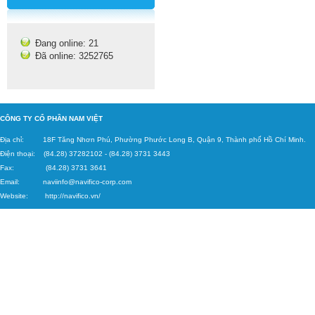
Đang online: 21
Đã online: 3252765
C
ÔNG TY CỔ PHẦN NAM VIỆT
Địa chỉ: 18F Tăng
Nhơn Phú, Phường Phước Long B, Quận 9, Thành phố Hồ Chí Minh.
Điện thoại: (84.28) 37282102
-
(84.28) 3731 3443
Fax: (84.28) 3731 3641
Email:
naviinfo@navifico-corp.c
om
Website:
http://navifico.vn/