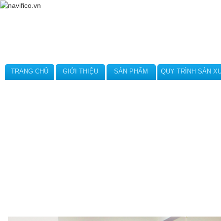
TRANG CHỦ
GIỚI THIỆU
SẢN PHẨM
QUY TRÌNH SẢN X