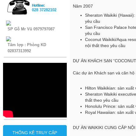
Năm 2007
028 37282102
Sheraton Waikiki (Hawaii):
yêu cầu
San Francisco Palace hotel
SP Gỗ Mr Vũ 0979797087
yêu cầu
Coconut Waikiki/Aqua reso
Tấm lợp : Phòng KD
nội thất theo yêu cầu
02837313992
DỰ ÁN KHÁCH SẠN “COCONUT P
Các dự án Khách sạn và căn hộ 
Hilton Waikikian: sàn xuất
Sheraton Waikiki executive
thất theo yêu cầu
Honolulu Prince: sản xuất 
Royal Hawaiian: sản xuất 
DỰ ÁN WAIKIKI CUNG CÂP NỘI
THỐNG KÊ TRUY CẬP