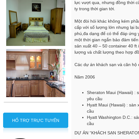
lực vượt qua, nhưng đồng thời c
ty trong thời gian tới.
Một đòi hỏi khác không kém phần
cấp với số lượng lớn nhưng lại
phú,đa dạng để có thể đáp ứng yê
một thời gian ngắn bảo đảm tiến
sản xuất 40 – 50 container 40 ft
lượng và chất lượng theo hợp đồ
Các dự án khách sạn và căn hộ
Năm 2006
Sheraton Maui (Hawaii) : s
yêu cầu
Hyatt Maui (Hawaii) : sàn 
cầu
Hyatt Washington D.C.: sả
HỔ TRỢ TRỰC TUYẾN
cầu
DỰ ÁN “KHÁCH SẠN SHERATON MA