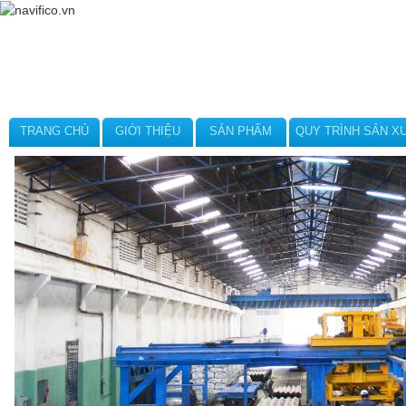
TRANG CHỦ
GIỚI THIỆU
SẢN PHẨM
QUY TRÌNH SẢN X