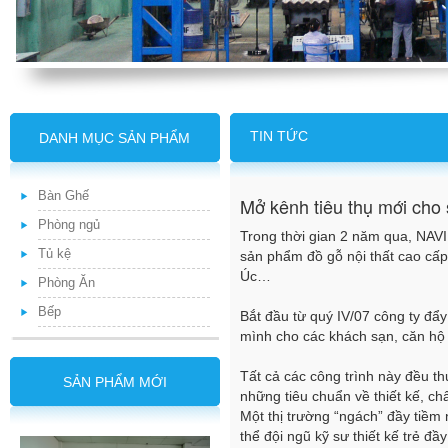
TIN TỨC
DANH MỤC SẢN PHẨM
Bàn Ghế
Mở kênh tiêu thụ mới cho 
Phòng ngủ
Trong thời gian 2 năm qua, NAVI
Tủ kệ
sản phẩm đồ gỗ nội thất cao cấp 
Úc…
Phòng Ăn
Bếp
Bắt đầu từ quý IV/07 công ty đ
mình cho các khách sạn, căn hộ c
Tất cả các công trình này đều t
SẢN PHẨM MỚI
những tiêu chuẩn về thiết kế, chấ
Một thị trường “ngách” đầy tiềm
thể đội ngũ kỹ sư thiết kế trẻ đ