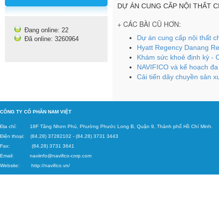
DỰ ÁN CUNG CẤP NỘI THẤT C
+ CÁC BÀI CŨ HƠN:
Đang online: 22
Dự án cung cấp nội thất 
Đã online: 3260964
Hyatt Regency Danang Re
Khám sức khoẻ định kỳ - 
NAVIFICO và kế hoạch đa
Cải tiến dây chuyền sản x
C
ÔNG TY CỔ PHẦN NAM VIỆT
Địa chỉ: 18F Tăng
Nhơn Phú, Phường Phước Long B, Quận 9, Thành phố Hồ Chí Minh.
Điện thoại: (84.28) 37282102
-
(84.28) 3731 3443
Fax: (84.28) 3731 3641
Email:
naviinfo@navifico-corp.c
om
Website:
http://navifico.vn/