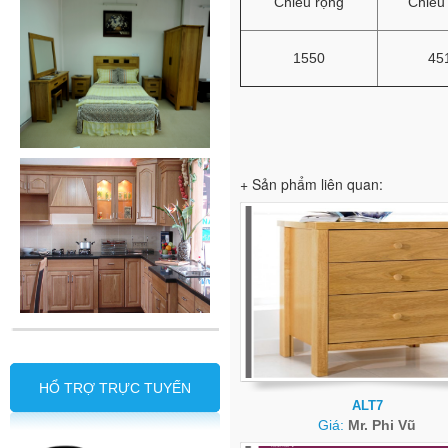
Chiều rộng
Chiều
1550
45
+ Sản phẩm liên quan:
HỔ TRỢ TRỰC TUYẾN
ALT7
Giá:
Mr. Phi Vũ