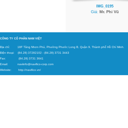
IMG_0195
Giá:
Mr. Phi Vũ
C
ÔNG TY CỔ PHẦN NAM VIỆT
Địa chỉ: 18F Tăng
Nhơn Phú, Phường Phước Long B, Quận 9, Thành phố Hồ Chí Minh.
Điện thoại: (84.28) 37282102
-
(84.28) 3731 3443
Fax: (84.28) 3731 3641
Email:
naviinfo@navifico-corp.c
om
Website:
http://navifico.vn/