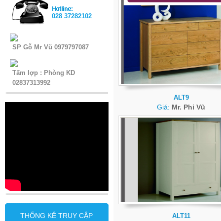
028 37282102
SP Gỗ Mr Vũ 0979797087
Tấm lợp : Phòng KD
02837313992
ALT9
Giá:
Mr. Phi Vũ
THỐNG KÊ TRUY CẬP
ALT11