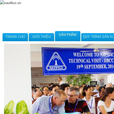
SẢN PHẨM
TRANG CHỦ
GIỚI THIỆU
QUY TRÌNH SẢN X