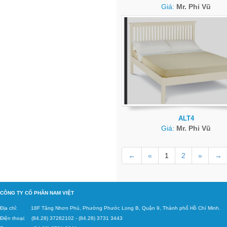
Giá:
Mr. Phi Vũ
ALT4
Giá:
Mr. Phi Vũ
←
«
1
2
»
→
C
ÔNG TY CỔ PHẦN NAM VIỆT
Địa chỉ: 18F Tăng
Nhơn Phú, Phường Phước Long B, Quận 9, Thành phố Hồ Chí Minh.
Điện thoại: (84.28) 37282102
-
(84.28) 3731 3443