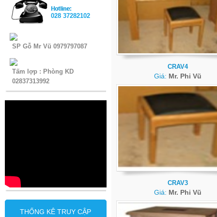
028 37282102
SP Gỗ Mr Vũ 0979797087
CRAV4
Tấm lợp : Phòng KD
Giá:
Mr. Phi Vũ
02837313992
CRAV3
Giá:
Mr. Phi Vũ
THỐNG KÊ TRUY CẬP