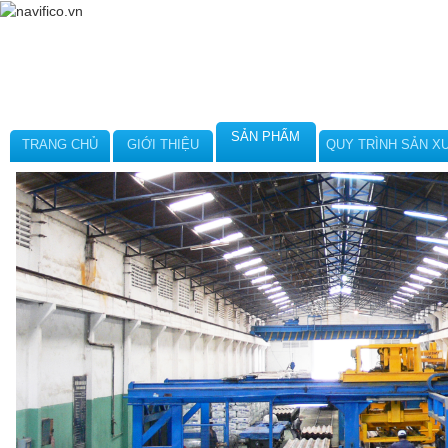
SẢN PHẨM
TRANG CHỦ
GIỚI THIỆU
QUY TRÌNH SẢN X