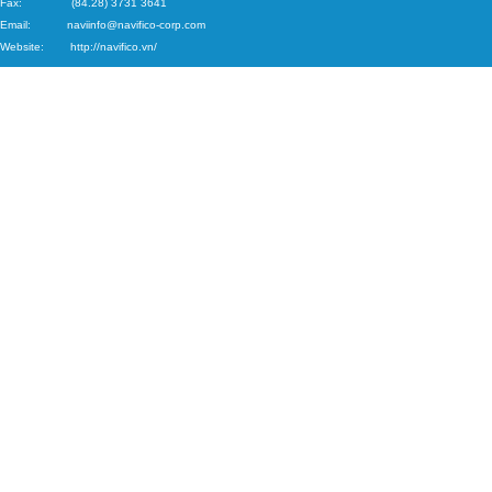
Fax: (84.28) 3731 3641
Email:
naviinfo@navifico-corp.c
om
Website:
http://navifico.vn/