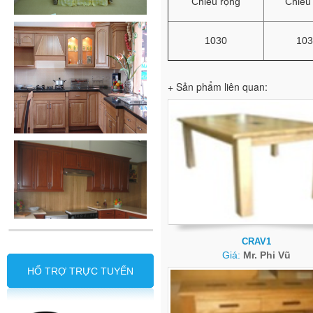
Chiều rộng
Chiều
1030
103
+ Sản phẩm liên quan:
CRAV1
Giá:
Mr. Phi Vũ
HỔ TRỢ TRỰC TUYẾN