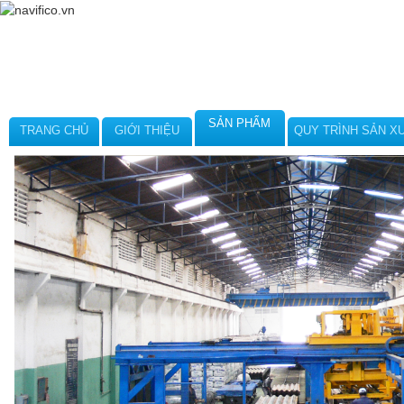
SẢN PHẨM
TRANG CHỦ
GIỚI THIỆU
QUY TRÌNH SẢN X