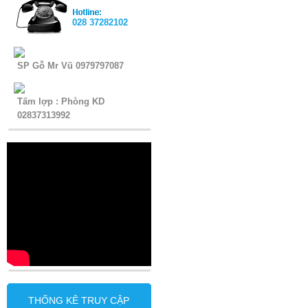
028 37282102
SP Gỗ Mr Vũ 0979797087
Tấm lợp : Phòng KD
02837313992
THỐNG KÊ TRUY CẬP