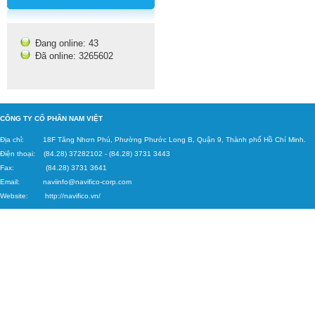
Đang online: 43
Đã online: 3265602
C
ÔNG TY CỔ PHẦN NAM VIỆT
Địa chỉ: 18F Tăng
Nhơn Phú, Phường Phước Long B, Quận 9, Thành phố Hồ Chí Minh.
Điện thoại: (84.28) 37282102
-
(84.28) 3731 3443
Fax: (84.28) 3731 3641
Email:
naviinfo@navifico-corp.c
om
Website:
http://navifico.vn/