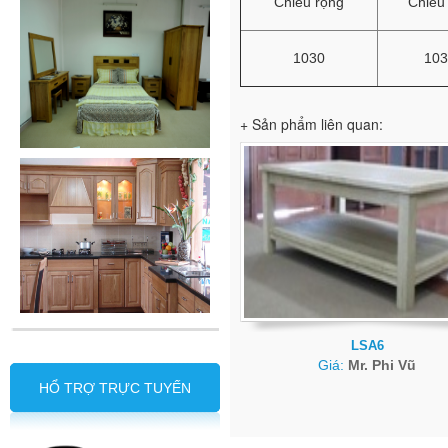
Chiều rộng
Chiều
1030
103
+ Sản phẩm liên quan:
LSA6
Giá:
Mr. Phi Vũ
HỔ TRỢ TRỰC TUYẾN