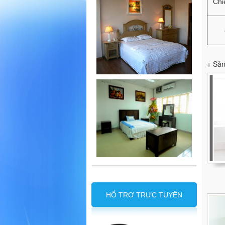
Chi
+ Sản
HỔ TRỢ TRỰC TUYẾN