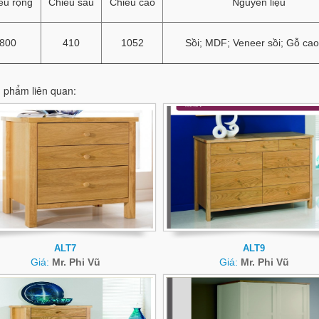
ều rộng
Chiều sâu
Chiều cao
Nguyên liệu
800
410
1052
Sồi; MDF; Veneer sồi; Gỗ cao
 phẩm liên quan:
ALT7
ALT9
Giá:
Mr. Phi Vũ
Giá:
Mr. Phi Vũ