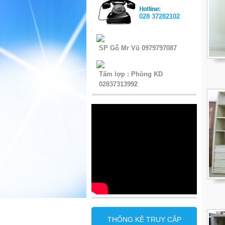
028 37282102
SP Gỗ Mr Vũ 0979797087
Tấm lợp : Phòng KD
02837313992
THỐNG KÊ TRUY CẬP