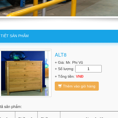
 TIẾT SẢN PHẨM
ALT8
+ Giá: Mr. Phi Vũ
+ Số lượng:
+ Tổng tiền:
VNĐ
Thêm vào giỏ hàng
tả sản phẩm: