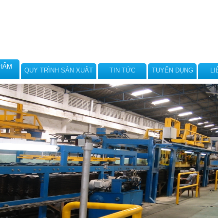
HẨM
QUY TRÌNH SẢN XUÂT
TIN TỨC
TUYỂN DỤNG
LI