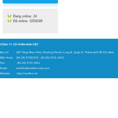
Đang online: 24
Đã online: 3259189
C
ÔNG TY CỔ PHẦN NAM VIỆT
Địa chỉ: 18F Tăng
Nhơn Phú, Phường Phước Long B, Quận 9, Thành phố Hồ Chí Minh.
Điện thoại: (84.28) 37282102
-
(84.28) 3731 3443
Fax: (84.28) 3731 3641
Email:
naviinfo@navifico-corp.c
om
Website:
http://navifico.vn/