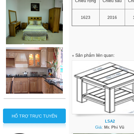
Chiều rộng
Chiều sâu
Ch
1623
2016
+ Sản phẩm liên quan:
HỔ TRỢ TRỰC TUYẾN
LSA2
Giá:
Mr. Phi Vũ