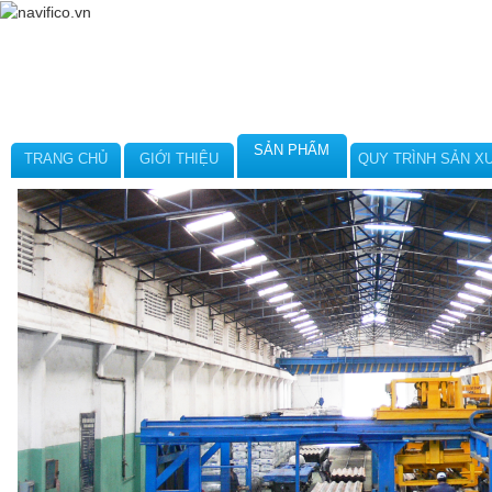
SẢN PHẨM
TRANG CHỦ
GIỚI THIỆU
QUY TRÌNH SẢN X