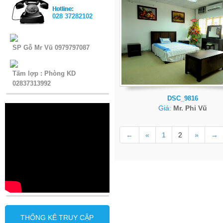
028 37282102
SP Gỗ Mr Vũ 0979797087
Tấm lợp : Phòng KD
02837313992
DSC_9816
Giá:
Mr. Phi Vũ
←
«
1
2
»
→
THỐNG KÊ TRUY CẬP