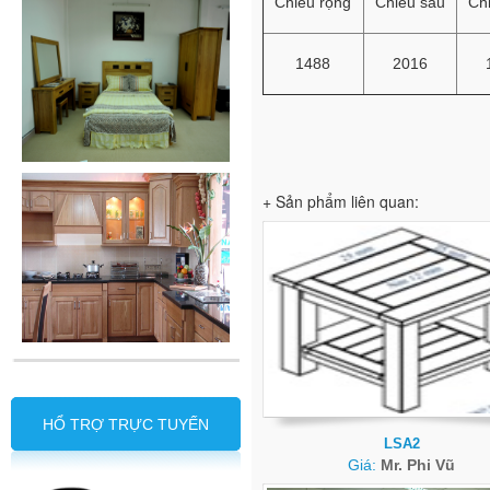
Chiều rộng
Chiều sâu
Ch
1488
2016
+ Sản phẩm liên quan:
HỔ TRỢ TRỰC TUYẾN
LSA2
Giá:
Mr. Phi Vũ