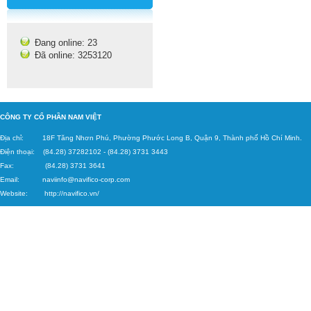
Đang online: 23
Đã online: 3253120
C
ÔNG TY CỔ PHẦN NAM VIỆT
Địa chỉ: 18F Tăng
Nhơn Phú, Phường Phước Long B, Quận 9, Thành phố Hồ Chí Minh.
Điện thoại: (84.28) 37282102
-
(84.28) 3731 3443
Fax: (84.28) 3731 3641
Email:
naviinfo@navifico-corp.c
om
Website:
http://navifico.vn/