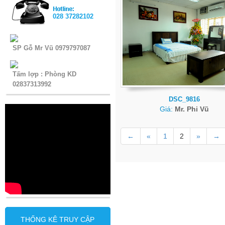
028 37282102
SP Gỗ Mr Vũ 0979797087
Tấm lợp : Phòng KD
02837313992
DSC_9816
Giá:
Mr. Phi Vũ
←
«
1
2
»
→
THỐNG KÊ TRUY CẬP