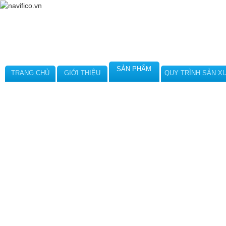
SẢN PHẨM
TRANG CHỦ
GIỚI THIỆU
QUY TRÌNH SẢN X