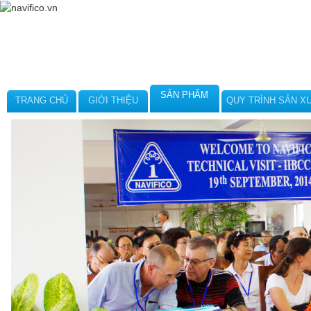
SẢN PHẨM
TRANG CHỦ
GIỚI THIỆU
QUY TRÌNH SẢN X