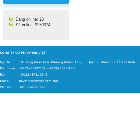
Đang online: 28
Đã online: 3250074
C
ÔNG TY CỔ PHẦN NAM VIỆT
Địa chỉ: 18F Tăng
Nhơn Phú, Phường Phước Long B, Quận 9, Thành phố Hồ Chí Minh.
Điện thoại: (84.28) 37282102
-
(84.28) 3731 3443
Fax: (84.28) 3731 3641
Email:
naviinfo@navifico-corp.c
om
Website:
http://navifico.vn/