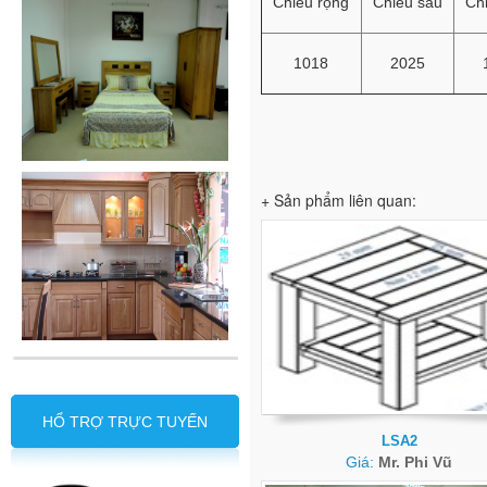
Chiều rộng
Chiều sâu
Ch
1018
2025
+ Sản phẩm liên quan:
HỔ TRỢ TRỰC TUYẾN
LSA2
Giá:
Mr. Phi Vũ