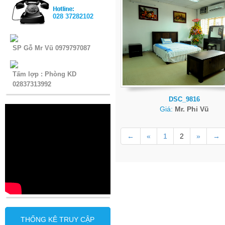
028 37282102
SP Gỗ Mr Vũ 0979797087
Tấm lợp : Phòng KD
02837313992
DSC_9816
Giá:
Mr. Phi Vũ
←
«
1
2
»
→
THỐNG KÊ TRUY CẬP