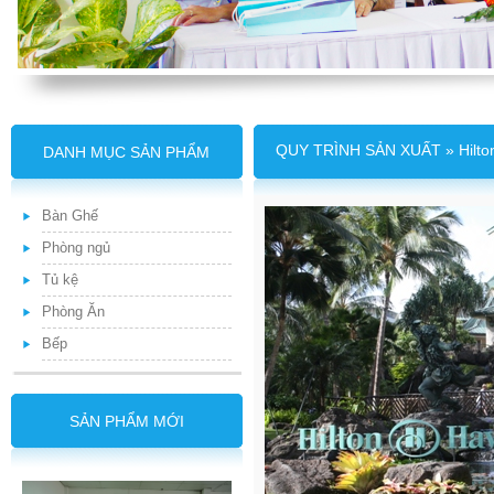
QUY TRÌNH SẢN XUẤT » Hilto
DANH MỤC SẢN PHẨM
Bàn Ghế
Phòng ngủ
Tủ kệ
Phòng Ăn
Bếp
SẢN PHẨM MỚI