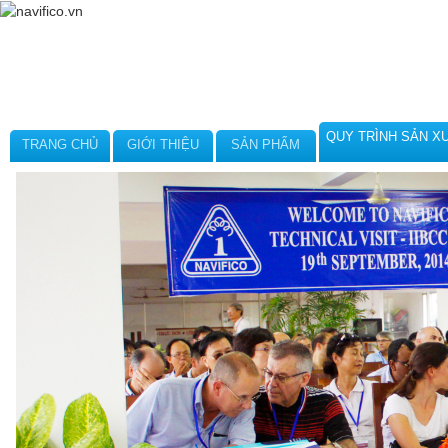
QUY TRÌNH SẢN X
TRANG CHỦ
GIỚI THIỆU
SẢN PHẨM