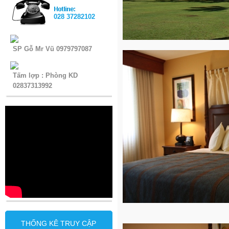
028 37282102
SP Gỗ Mr Vũ 0979797087
Tấm lợp : Phòng KD
02837313992
THỐNG KÊ TRUY CẬP