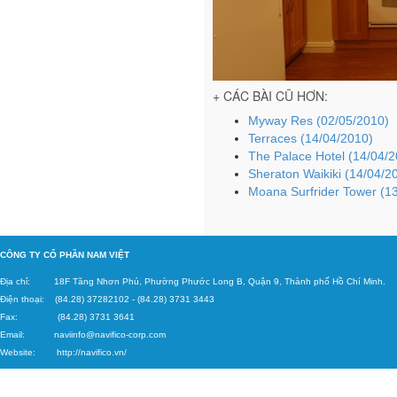
+ CÁC BÀI CŨ HƠN:
Myway Res (02/05/2010)
Terraces (14/04/2010)
The Palace Hotel (14/04/
Sheraton Waikiki (14/04/2
Moana Surfrider Tower (1
C
ÔNG TY CỔ PHẦN NAM VIỆT
Địa chỉ: 18F Tăng
Nhơn Phú, Phường Phước Long B, Quận 9, Thành phố Hồ Chí Minh.
Điện thoại: (84.28) 37282102
-
(84.28) 3731 3443
Fax: (84.28) 3731 3641
Email:
naviinfo@navifico-corp.c
om
Website:
http://navifico.vn/