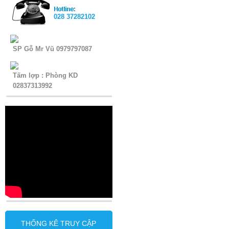
028 37282102
SP Gỗ Mr Vũ 0979797087
Tấm lợp : Phòng KD
02837313992
THỐNG KÊ TRUY CẬP