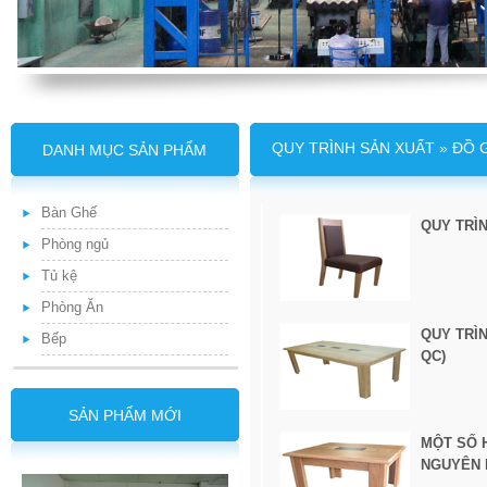
QUY TRÌNH SẢN XUẤT »
ĐỒ 
DANH MỤC SẢN PHẨM
Bàn Ghế
QUY TRÌ
Phòng ngủ
Tủ kệ
Phòng Ăn
QUY TRÌ
Bếp
QC)
SẢN PHẨM MỚI
MỘT SỐ 
NGUYÊN 