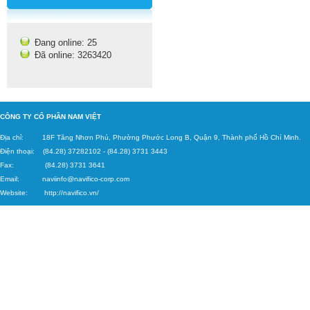
Đang online: 25
Đã online: 3263420
C
ÔNG TY CỔ PHẦN NAM VIỆT
Địa chỉ: 18F Tăng
Nhơn Phú, Phường Phước Long B, Quận 9, Thành phố Hồ Chí Minh.
Điện thoại: (84.28) 37282102
-
(84.28) 3731 3443
Fax: (84.28) 3731 3641
Email:
naviinfo@navifico-corp.c
om
Website:
http://navifico.vn/