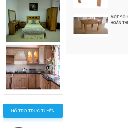
MỘT SỐ 
HOÀN TH
HỔ TRỢ TRỰC TUYẾN