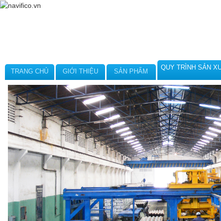
QUY TRÌNH SẢN X
TRANG CHỦ
GIỚI THIỆU
SẢN PHẨM